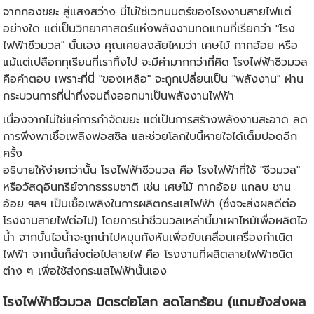
จากกองขยะ สู่แสงสว่าง นี่ไม่ใช่เวทมนตร์ของโรงงาน
สายไฟ
แต่
อย่างใด แต่เป็นวิทยาศาสตร์แห่งพลังงานทดแทนที่เรียกว่า "โรง
ไฟฟ้าชีวมวล" นั้นเอง คุณเคยสงสัยไหมว่า เศษไม้ กากอ้อย หรือ
แม้แต่เปลือกทุเรียนที่เราทิ้งไป จะมีค่ามากกว่าที่คิด โรงไฟฟ้าชีวมวล
คือคำตอบ เพราะที่นี่ "ของเหลือ" จะถูกเปลี่ยนเป็น "พลังงาน" ผ่าน
กระบวนการที่น่าทึ่งจนถึงออกมาเป็นพลังงานไฟฟ้า
เนื่องจากไม่ใช่แค่การกำจัดขยะ แต่เป็นการสร้างพลังงานสะอาด ลด
การพึ่งพาเชื้อเพลิงฟอสซิล และช่วยโลกใบนี้หายใจได้เต็มปอดอีก
ครั้ง
อธิบายให้ง่ายกว่านั้น โรงไฟฟ้าชีวมวล คือ โรงไฟฟ้าที่ใช้ "ชีวมวล"
หรือวัสดุอินทรีย์จากธรรมชาติ เช่น เศษไม้ กากอ้อย แกลบ ชาน
อ้อย ฯลฯ เป็นเชื้อเพลิงในการผลิตกระแสไฟฟ้า (ซึ่งจะส่งผลดีต่อ
โรงงานสายไฟ
ต่อไป) โดยการนำชีวมวลเหล่านี้มาเผาไหม้เพื่อผลิตไอ
น้ำ จากนั้นไอน้ำจะถูกนำไปหมุนกังหันเพื่อขับเคลื่อนเครื่องกำเนิด
ไฟฟ้า จากนั้นก็ส่งต่อไปสายไฟ คือ โรงงานที่ผลิตสายไฟฟ้าชนิด
ต่าง ๆ เพื่อใช้ส่งกระแสไฟฟ้านั้นเอง
โรงไฟฟ้าชีวมวล มิตรต่อโลก ลดโลกร้อน (แถมยังส่งผล