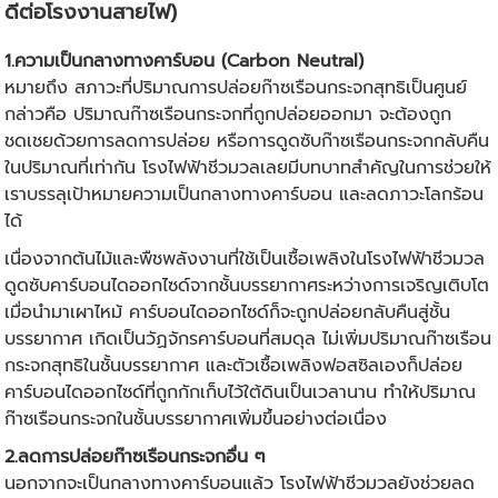
ดีต่อโรงงาน
สายไฟ
)
1.ความเป็นกลางทางคาร์บอน (Carbon Neutral)
หมายถึง สภาวะที่ปริมาณการปล่อยก๊าซเรือนกระจกสุทธิเป็นศูนย์
กล่าวคือ ปริมาณก๊าซเรือนกระจกที่ถูกปล่อยออกมา จะต้องถูก
ชดเชยด้วยการลดการปล่อย หรือการดูดซับก๊าซเรือนกระจกกลับคืน
ในปริมาณที่เท่ากัน โรงไฟฟ้าชีวมวลเลยมีบทบาทสำคัญในการช่วยให้
เราบรรลุเป้าหมายความเป็นกลางทางคาร์บอน และลดภาวะโลกร้อน
ได้
เนื่องจากต้นไม้และพืชพลังงานที่ใช้เป็นเชื้อเพลิงในโรงไฟฟ้าชีวมวล
ดูดซับคาร์บอนไดออกไซด์จากชั้นบรรยากาศระหว่างการเจริญเติบโต
เมื่อนำมาเผาไหม้ คาร์บอนไดออกไซด์ก็จะถูกปล่อยกลับคืนสู่ชั้น
บรรยากาศ เกิดเป็นวัฏจักรคาร์บอนที่สมดุล ไม่เพิ่มปริมาณก๊าซเรือน
กระจกสุทธิในชั้นบรรยากาศ และตัวเชื้อเพลิงฟอสซิลเองก็ปล่อย
คาร์บอนไดออกไซด์ที่ถูกกักเก็บไว้ใต้ดินเป็นเวลานาน ทำให้ปริมาณ
ก๊าซเรือนกระจกในชั้นบรรยากาศเพิ่มขึ้นอย่างต่อเนื่อง
2.ลดการปล่อยก๊าซเรือนกระจกอื่น ๆ
นอกจากจะเป็นกลางทางคาร์บอนแล้ว โรงไฟฟ้าชีวมวลยังช่วยลด