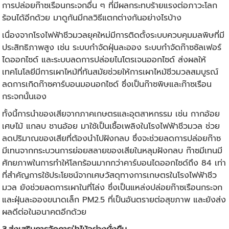
การปล่อยก๊าซเรือนกระจกอื่น ๆ ที่มีผลกระทบร้ายแรงต่อภาวะโลก
ร้อนได้อีกด้วย มาดูกันมีกลวิธีแตกต่างกันอย่างไรบ้าง
เนื่องจากโรงไฟฟ้าชีวมวลยุคใหม่มีการติดตั้งระบบควบคุมมลพิษที่มี
ประสิทธิภาพสูง เช่น ระบบกำจัดฝุ่นละออง ระบบกำจัดก๊าซซัลเฟอร์
ไดออกไซด์ และระบบลดการปล่อยไนโตรเจนออกไซด์ ส่งผลให้
เทคโนโลยีมีการเผาไหม้ที่ทันสมัยช่วยให้การเผาไหม้ชีวมวลสมบูรณ์
ลดการเกิดก๊าซคาร์บอนมอนอกไซด์ ซึ่งเป็นก๊าซพิษและก๊าซเรือน
กระจกนั้นเอง
ทั้งนี้การนำของเสียจากภาคเกษตรและอุตสาหกรรม เช่น กากอ้อย
เศษไม้ แกลบ ชานอ้อย มาใช้เป็นเชื้อเพลิงในโรงไฟฟ้าชีวมวล ช่วย
ลดปริมาณของเสียที่ต้องนำไปฝังกลบ ซึ่งจะช่วยลดการปล่อยก๊าซ
มีเทนจากกระบวนการย่อยสลายของเสียในหลุมฝังกลบ ก๊าซมีเทนมี
ศักยภาพในการทำให้โลกร้อนมากกว่าคาร์บอนไดออกไซด์ถึง 84 เท่า
ที่สำคัญการใช้ประโยชน์จากเศษวัสดุทางการเกษตรในโรงไฟฟ้าชีว
มวล ยังช่วยลดการเผาในที่โล่ง ซึ่งเป็นแหล่งปล่อยก๊าซเรือนกระจก
และฝุ่นละอองขนาดเล็ก PM2.5 ที่เป็นอันตรายต่อสุขภาพ และยังส่ง
ผลดีต่อในอนาคตอีกด้วย