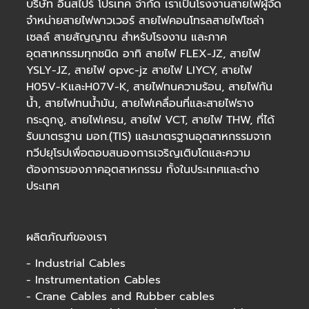
บริษัท อินสไปร์ โปรเทค จำกัด เราเป็นโรงงานสายไฟผู้จัด
จำหน่ายสายไฟพาวเวอร์
สายไฟคอนโทรล
สายไฟโซล่า
เซลล์
สายสัญญาณ สำหรับโรงงาน และภาค
อุตสาหกรรมทุกชนิด อาทิ สายไฟ FLEX-JZ, สายไฟ
YSLY-JZ, สายไฟ opvc-jz สายไฟ LIYCY, สายไฟ
H05V-KและH07V-K, สายไฟทนความร้อน, สายไฟกัน
น้ำ, สายไฟทนน้ำมัน, สายไฟเคลื่อนที่และสายไฟราง
กระดูกงู, สายไฟเครน, สายไฟ VCT, สายไฟ THW, ที่ได้
รับมาตรฐาน มอก.(TIS) และมาตรฐานอุตสาหกรรมจาก
ทวีปยุโรปเพื่อตอบสนองการเจริญเติบโตและความ
ต้องการของภาคอุตสาหกรรม ทั้งในประเทศและต่าง
ประเทศ
ผลิตภัณฑ์ของเรา
-
Industrial Cables
-
Instrumentation Cables
-
Crane Cables and Rubber cables