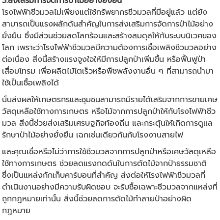
3.ส่งเสริมการจัดการป่าไม้อย่างยั่งยืน
โรงไฟฟ้าชีวมวลไม่เพียงแต่ใช้ทรัพยากรชีวมวลที่มีอยู่แล้ว แต่ยัง
สามารถเป็นแรงผลักดันสำคัญในการส่งเสริมการจัดการป่าไม้อย่าง
ยั่งยืน ซึ่งมีส่วนช่วยลดโลกร้อนและสร้างสมดุลให้กับระบบนิเวศของ
โลก เพราะว่าโรงไฟฟ้าชีวมวลมีความต้องการเชื้อเพลิงชีวมวลอย่าง
ต่อเนื่อง สิ่งนี้สร้างแรงจูงใจให้มีการปลูกป่าเพิ่มขึ้น หรือฟื้นฟูป่า
เสื่อมโทรม เพื่อผลิตไม้โตเร็วหรือพืชพลังงานอื่น ๆ ที่สามารถนำมา
ใช้เป็นเชื้อเพลิงได้
นั่นส่งผลให้เกษตรกรและชุมชนสามารถมีรายได้เสริมจากการขายเศษ
วัสดุเหลือใช้ทางการเกษตร หรือไม้จากการปลูกป่าให้กับโรงไฟฟ้าชีว
มวล สิ่งนี้ช่วยส่งเสริมเศรษฐกิจท้องถิ่น และกระตุ้นให้เกิดการดูแล
รักษาป่าไม้อย่างยั่งยืน เฉกเช่นเดียวกันกับ
โรงงานสายไฟ
และคุณเชื่อหรือไม่ว่าการใช้ชีวมวลจากการปลูกป่าหรือเศษวัสดุเหลือ
ใช้ทางการเกษตร ช่วยลดแรงกดดันในการตัดไม้จากป่าธรรมชาติ
ซึ่งเป็นแหล่งกักเก็บคาร์บอนที่สำคัญ ส่งต่อให้โรงไฟฟ้าชีวมวลที่
ดำเนินงานอย่างมีความรับผิดชอบ จะรับซื้อเฉพาะชีวมวลจากแหล่งที่
ถูกกฎหมายเท่านั้น สิ่งนี้ช่วยลดการตัดไม้ทำลายป่าอย่างผิด
กฎหมาย