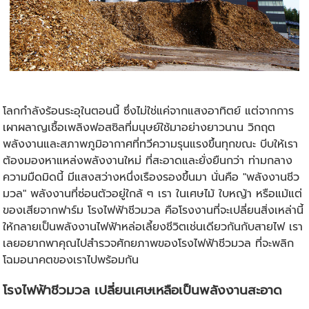
โลกกำลังร้อนระอุในตอนนี้ ซึ่งไม่ใช่แค่จากแสงอาทิตย์ แต่จากการ
เผาผลาญเชื้อเพลิงฟอสซิลที่มนุษย์ใช้มาอย่างยาวนาน วิกฤต
พลังงานและสภาพภูมิอากาศที่ทวีความรุนแรงขึ้นทุกขณะ บีบให้เรา
ต้องมองหาแหล่งพลังงานใหม่ ที่สะอาดและยั่งยืนกว่า ท่ามกลาง
ความมืดมิดนี้ มีแสงสว่างหนึ่งเรืองรองขึ้นมา นั่นคือ "พลังงานชีว
มวล" พลังงานที่ซ่อนตัวอยู่ใกล้ ๆ เรา ในเศษไม้ ใบหญ้า หรือแม้แต่
ของเสียจากฟาร์ม โรงไฟฟ้าชีวมวล คือโรงงานที่จะเปลี่ยนสิ่งเหล่านี้
ให้กลายเป็นพลังงานไฟฟ้าหล่อเลี้ยงชีวิตเช่นเดียวกันกับ
สายไฟ
เรา
เลยอยากพาคุณไปสำรวจศักยภาพของโรงไฟฟ้าชีวมวล ที่จะพลิก
โฉมอนาคตของเราไปพร้อมกัน
โรงไฟฟ้าชีวมวล เปลี่ยนเศษเหลือเป็นพลังงานสะอาด