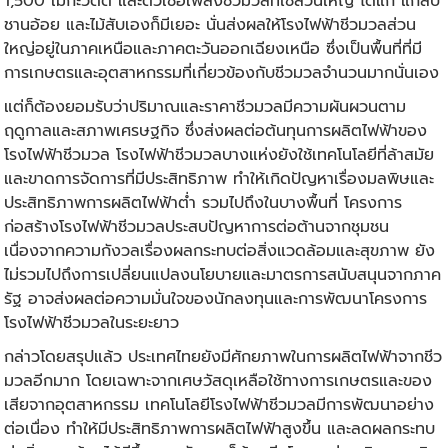
1,500 เมกะวัตต์ และตัวเชื้อเพลิงชีวมวลที่ใช้ส่วนใหญ่ ได้แก่ แกลบ
ชานอ้อย และไม้สับเองก็มีเยอะ นั่นส่งผลให้โรงไฟฟ้าชีวมวลส่วน
ใหญ่อยู่ในภาคเหนือและภาคตะวันออกเฉียงเหนือ ซึ่งเป็นพื้นที่ที่มี
การเกษตรและอุตสาหกรรมที่เกี่ยวข้องกับชีวมวลจำนวนมากนั่นเอง
แต่ก็ต้องยอมรับว่าปริมาณและราคาชีวมวลมีความผันผวนตาม
ฤดูกาลและสภาพเศรษฐกิจ ซึ่งส่งผลต่อต้นทุนการผลิตไฟฟ้าของ
โรงไฟฟ้าชีวมวล โรงไฟฟ้าชีวมวลบางแห่งยังใช้เทคโนโลยีที่ล้าสมัย
และขาดการจัดการที่มีประสิทธิภาพ ทำให้เกิดปัญหาเรื่องมลพิษและ
ประสิทธิภาพการผลิตไฟฟ้าต่ำ รวมไปถึงในบางพื้นที่ โครงการ
ก่อสร้างโรงไฟฟ้าชีวมวลประสบปัญหาการต่อต้านจากชุมชน
เนื่องจากความกังวลเรื่องผลกระทบต่อสิ่งแวดล้อมและสุขภาพ ยัง
ไม่รวมไปถึงการเปลี่ยนแปลงนโยบายและมาตรการสนับสนุนจากภาค
รัฐ อาจส่งผลต่อความมั่นใจของนักลงทุนและการพัฒนาโครงการ
โรงไฟฟ้าชีวมวลในระยะยาว
กล่าวโดยสรุปแล้ว ประเทศไทยยังมีศักยภาพในการผลิตไฟฟ้าจากชีว
มวลอีกมาก โดยเฉพาะจากเศษวัสดุเหลือใช้ทางการเกษตรและของ
เสียจากอุตสาหกรรม เทคโนโลยีโรงไฟฟ้าชีวมวลมีการพัฒนาอย่าง
ต่อเนื่อง ทำให้มีประสิทธิภาพการผลิตไฟฟ้าสูงขึ้น และลดผลกระทบ