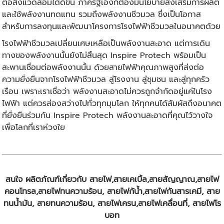
ต่อสิ่งแวดล้อมได้ดีขึ้น ภาครัฐเองก็ต้องมีนโยบายส่งเสริมการผลิต
และใช้พลังงานทดแทน รวมถึงพลังงานชีวมวล ซึ่งเป็นโอกาส
สำหรับการลงทุนและพัฒนาโครงการโรงไฟฟ้าชีวมวลในอนาคตด้วย
โรงไฟฟ้าชีวมวลเปลี่ยนเศษเหลือเป็นพลังงานสะอาด แต่การเดิน
ทางของพลังงานนั้นยังไม่สิ้นสุด Inspire Protech พร้อมเป็น
สะพานเชื่อมต่อพลังงานนั้น ด้วยสายไฟฟ้าคุณภาพสูงที่ส่งต่อ
ความยั่งยืนจากโรงไฟฟ้าชีวมวล สู่โรงงาน สู่ชุมชน และสู่ทุกครัว
เรือน เพราะเราเชื่อว่า พลังงานสะอาดไม่ควรถูกจำกัดอยู่แค่ในโรง
ไฟฟ้า แต่ควรส่องสว่างไปทั่วทุกมุมโลก ให้ทุกคนได้สัมผัสถึงอนาคต
ที่ยั่งยืนร่วมกัน Inspire Protech พลังงานสะอาดที่คุณไว้วางใจ
เพื่อโลกที่เราห่วงใย
สนใจ ผลิตภัณฑ์เกี่ยวกับ สายไฟ,สายเคเบิ้ล,สายสัญญาณ,สายไฟ
คอนโทรล,สายไฟทนความร้อน, สายไฟกัน้ำ,สายไฟกันสารเคมี, สาย
ทนน้ำมัน, สายทนความร้อน, สายไฟเครน,สายไฟเคลื่อนที่, สายไฟโร
บอท