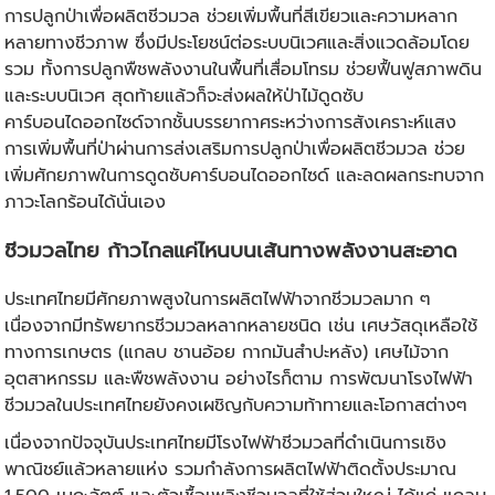
การปลูกป่าเพื่อผลิตชีวมวล ช่วยเพิ่มพื้นที่สีเขียวและความหลาก
หลายทางชีวภาพ ซึ่งมีประโยชน์ต่อระบบนิเวศและสิ่งแวดล้อมโดย
รวม ทั้งการปลูกพืชพลังงานในพื้นที่เสื่อมโทรม ช่วยฟื้นฟูสภาพดิน
และระบบนิเวศ สุดท้ายแล้วก็จะส่งผลให้ป่าไม้ดูดซับ
คาร์บอนไดออกไซด์จากชั้นบรรยากาศระหว่างการสังเคราะห์แสง
การเพิ่มพื้นที่ป่าผ่านการส่งเสริมการปลูกป่าเพื่อผลิตชีวมวล ช่วย
เพิ่มศักยภาพในการดูดซับคาร์บอนไดออกไซด์ และลดผลกระทบจาก
ภาวะโลกร้อนได้นั่นเอง
ชีวมวลไทย ก้าวไกลแค่ไหนบนเส้นทางพลังงานสะอาด
ประเทศไทยมีศักยภาพสูงในการผลิตไฟฟ้าจากชีวมวลมาก ๆ
เนื่องจากมีทรัพยากรชีวมวลหลากหลายชนิด เช่น เศษวัสดุเหลือใช้
ทางการเกษตร (แกลบ ชานอ้อย กากมันสำปะหลัง) เศษไม้จาก
อุตสาหกรรม และพืชพลังงาน อย่างไรก็ตาม การพัฒนาโรงไฟฟ้า
ชีวมวลในประเทศไทยยังคงเผชิญกับความท้าทายและโอกาสต่างๆ
เนื่องจากปัจจุบันประเทศไทยมีโรงไฟฟ้าชีวมวลที่ดำเนินการเชิง
พาณิชย์แล้วหลายแห่ง รวมกำลังการผลิตไฟฟ้าติดตั้งประมาณ