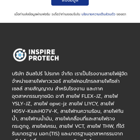
ส่งข้อมูล
เมื่อท่านส่งข้อมูลผ่านฟอร์ม จะถือว่าท่านยอมรับใน
นโยบายความเป็นส่วนตัว
ของเรา
บริษัท อินสไปร์ โปรเทค จำกัด เราเป็นโรงงานสายไฟผู้จัด
จำหน่ายสายไฟพาวเวอร์
สายไฟคอนโทรล
สายไฟโซล่า
เซลล์
สายสัญญาณ สำหรับโรงงาน และภาค
อุตสาหกรรมทุกชนิด อาทิ สายไฟ FLEX-JZ, สายไฟ
YSLY-JZ, สายไฟ opvc-jz สายไฟ LIYCY, สายไฟ
H05V-KและH07V-K, สายไฟทนความร้อน, สายไฟกัน
น้ำ, สายไฟทนน้ำมัน, สายไฟเคลื่อนที่และสายไฟราง
กระดูกงู, สายไฟเครน, สายไฟ VCT, สายไฟ THW, ที่ได้
รับมาตรฐาน มอก.(TIS) และมาตรฐานอุตสาหกรรมจาก