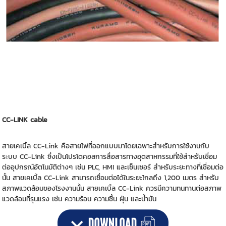
CC-LINK cable
สายเคเบิ้ล CC-Link คือสายไฟที่ออกแบบมาโดยเฉพาะสำหรับการใช้งานกับ
ระบบ CC-Link ซึ่งเป็นโปรโตคอลการสื่อสารทางอุตสาหกรรมที่ใช้สำหรับเชื่อม
ต่ออุปกรณ์อัตโนมัติต่างๆ เช่น PLC, HMI และเซ็นเซอร์ สำหรับระยะทางที่เชื่อมต่อ
นั้น สายเคเบิ้ล CC-Link สามารถเชื่อมต่อได้ในระยะไกลถึง 1,200 เมตร สำหรับ
สภาพแวดล้อมของโรงงานนั้น สายเคเบิ้ล CC-Link ควรมีความทนทานต่อสภาพ
แวดล้อมที่รุนแรง เช่น ความร้อน ความชื้น ฝุ่น และน้ำมัน