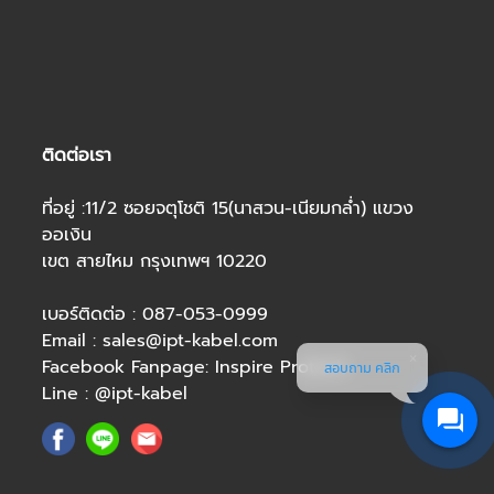
ติดต่อเรา
ที่อยู่ :11/2 ซอยจตุโชติ 15(นาสวน-เนียมกล่ำ) แขวง
ออเงิน
เขต สายไหม กรุงเทพฯ 10220
เบอร์ติดต่อ :
087-053-0999
Email :
sales@ipt-kabel.com
Facebook Fanpage:
Inspire Protech
สอบถาม คลิก
Line :
@ipt-kabel