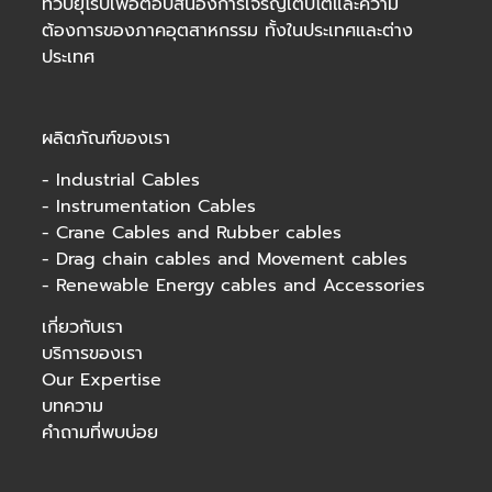
ทวีปยุโรปเพื่อตอบสนองการเจริญเติบโตและความ
ต้องการของภาคอุตสาหกรรม ทั้งในประเทศและต่าง
ประเทศ
ผลิตภัณฑ์ของเรา
-
Industrial Cables
-
Instrumentation Cables
-
Crane Cables and Rubber cables
-
Drag chain cables and Movement cables
-
Renewable Energy cables and Accessories
เกี่ยวกับเรา
บริการของเรา
Our Expertise
บทความ
คำถามที่พบบ่อย