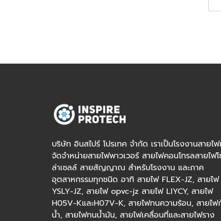
บริษัท อินสไปร์ โปรเทค จำกัด เราเป็นโรงงานสายไฟผ
จัดจำหน่ายสายไฟพาวเวอร์
สายไฟคอนโทรล
สายไฟโ
ล่าเซลล์
สายสัญญาณ สำหรับโรงงาน และภาค
อุตสาหกรรมทุกชนิด อาทิ สายไฟ FLEX-JZ, สายไฟ
YSLY-JZ, สายไฟ opvc-jz สายไฟ LIYCY, สายไฟ
H05V-KและH07V-K, สายไฟทนความร้อน, สายไฟก
น้ำ, สายไฟทนน้ำมัน, สายไฟเคลื่อนที่และสายไฟราง