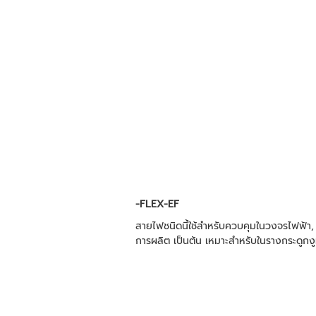
-FLEX-EF
สายไฟชนิดนี้ใช้สำหรับควบคุมในวงจรไฟฟ้า,
การผลิต เป็นต้น เหมาะสำหรับในรางกระดูกงูท