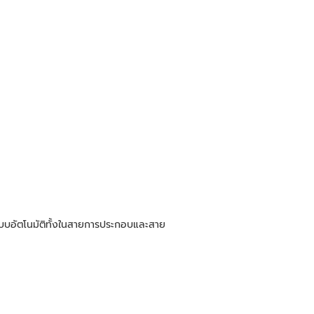
ระบบอัตโนมัติทั้งในสายการประกอบและสาย