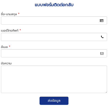
แบบฟอร์มติดต่อกลับ
ชื่อ-นามสกุล
*
เบอร์โทรศัพท์
*
อีเมล
*
ข้อความ
ส่งข้อมูล