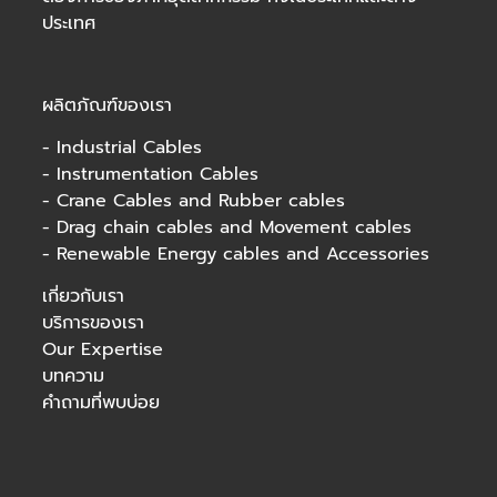
ประเทศ
ผลิตภัณฑ์ของเรา
-
Industrial Cables
-
Instrumentation Cables
-
Crane Cables and Rubber cables
-
Drag chain cables and Movement cables
-
Renewable Energy cables and Accessories
เกี่ยวกับเรา
บริการของเรา
Our Expertise
บทความ
คำถามที่พบบ่อย