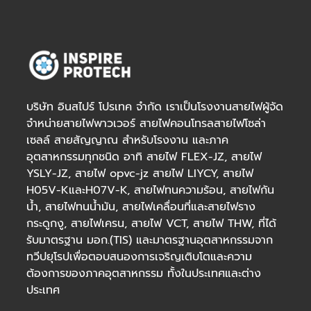
บริษัท อินสไปร์ โปรเทค จำกัด เราเป็นโรงงานสายไฟผู้จัด
จำหน่ายสายไฟพาวเวอร์
สายไฟคอนโทรล
สายไฟโซล่า
เซลล์
สายสัญญาณ สำหรับโรงงาน และภาค
อุตสาหกรรมทุกชนิด อาทิ สายไฟ FLEX-JZ, สายไฟ
YSLY-JZ, สายไฟ opvc-jz สายไฟ LIYCY, สายไฟ
H05V-KและH07V-K, สายไฟทนความร้อน, สายไฟกัน
น้ำ, สายไฟทนน้ำมัน, สายไฟเคลื่อนที่และสายไฟราง
กระดูกงู, สายไฟเครน, สายไฟ VCT, สายไฟ THW, ที่ได้
รับมาตรฐาน มอก.(TIS) และมาตรฐานอุตสาหกรรมจาก
ทวีปยุโรปเพื่อตอบสนองการเจริญเติบโตและความ
ต้องการของภาคอุตสาหกรรม ทั้งในประเทศและต่าง
ประเทศ