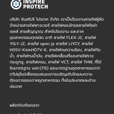
บริษัท อินสไปร์ โปรเทค จำกัด เราเป็นโรงงานสายไฟผู้จัด
จำหน่ายสายไฟพาวเวอร์
สายไฟคอนโทรล
สายไฟโซล่า
เซลล์
สายสัญญาณ สำหรับโรงงาน และภาค
อุตสาหกรรมทุกชนิด อาทิ สายไฟ FLEX-JZ, สายไฟ
YSLY-JZ, สายไฟ opvc-jz สายไฟ LIYCY, สายไฟ
H05V-KและH07V-K, สายไฟทนความร้อน, สายไฟกัน
น้ำ, สายไฟทนน้ำมัน, สายไฟเคลื่อนที่และสายไฟราง
กระดูกงู, สายไฟเครน, สายไฟ VCT, สายไฟ THW, ที่ได้
รับมาตรฐาน มอก.(TIS) และมาตรฐานอุตสาหกรรมจาก
ทวีปยุโรปเพื่อตอบสนองการเจริญเติบโตและความ
ต้องการของภาคอุตสาหกรรม ทั้งในประเทศและต่าง
ประเทศ
ผลิตภัณฑ์ของเรา