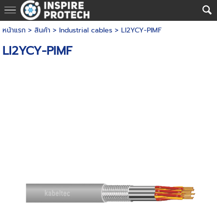
หน้าแรก
> สินค้า >
Industrial cables
>
LI2YCY-PIMF
LI2YCY-PIMF