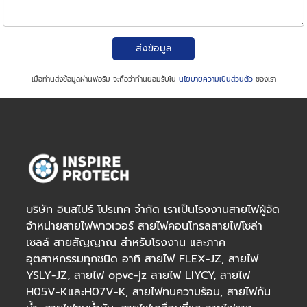
ส่งข้อมูล
เมื่อท่านส่งข้อมูลผ่านฟอร์ม จะถือว่าท่านยอมรับใน
นโยบายความเป็นส่วนตัว
ของเรา
บริษัท อินสไปร์ โปรเทค จำกัด เราเป็นโรงงานสายไฟผู้จัด
จำหน่ายสายไฟพาวเวอร์
สายไฟคอนโทรล
สายไฟโซล่า
เซลล์
สายสัญญาณ สำหรับโรงงาน และภาค
อุตสาหกรรมทุกชนิด อาทิ สายไฟ FLEX-JZ, สายไฟ
YSLY-JZ, สายไฟ opvc-jz สายไฟ LIYCY, สายไฟ
H05V-KและH07V-K, สายไฟทนความร้อน, สายไฟกัน