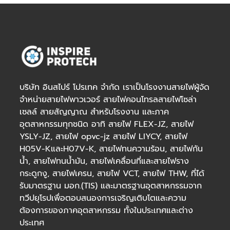
บริษัท อินสไปร์ โปรเทค จำกัด เราเป็นโรงงานสายไฟผู้จัด
จำหน่ายสายไฟพาวเวอร์
สายไฟคอนโทรล
สายไฟโซล่า
เซลล์
สายสัญญาณ สำหรับโรงงาน และภาค
อุตสาหกรรมทุกชนิด อาทิ สายไฟ FLEX-JZ, สายไฟ
YSLY-JZ, สายไฟ opvc-jz สายไฟ LIYCY, สายไฟ
H05V-KและH07V-K, สายไฟทนความร้อน, สายไฟกัน
น้ำ, สายไฟทนน้ำมัน, สายไฟเคลื่อนที่และสายไฟราง
กระดูกงู, สายไฟเครน, สายไฟ VCT, สายไฟ THW, ที่ได้
รับมาตรฐาน มอก.(TIS) และมาตรฐานอุตสาหกรรมจาก
ทวีปยุโรปเพื่อตอบสนองการเจริญเติบโตและความ
ต้องการของภาคอุตสาหกรรม ทั้งในประเทศและต่าง
ประเทศ