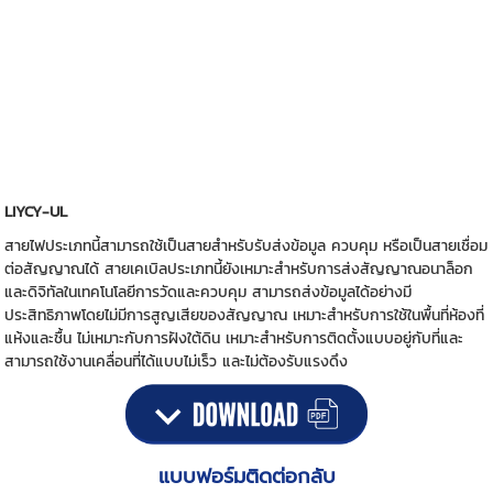
LIYCY-UL
สายไฟประเภทนี้สามารถใช้เป็นสายสำหรับรับส่งข้อมูล ควบคุม หรือเป็นสายเชื่อม
ต่อสัญญาณได้ สายเคเบิลประเภทนี้ยังเหมาะสำหรับการส่งสัญญาณอนาล็อก
และดิจิทัลในเทคโนโลยีการวัดและควบคุม สามารถส่งข้อมูลได้อย่างมี
ประสิทธิภาพโดยไม่มีการสูญเสียของสัญญาณ เหมาะสำหรับการใช้ในพื้นที่ห้องที่
แห้งและชื้น ไม่เหมาะกับการฝังใต้ดิน เหมาะสำหรับการติดตั้งแบบอยู่กับที่และ
สามารถใช้งานเคลื่อนที่ได้แบบไม่เร็ว และไม่ต้องรับแรงดึง
แบบฟอร์มติดต่อกลับ